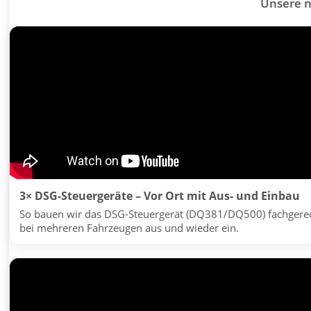
Unsere 
3× DSG-Steuergeräte – Vor Ort mit Aus- und Einbau
So bauen wir das DSG-Steuergerät (DQ381/DQ500) fachgere
bei mehreren Fahrzeugen aus und wieder ein.