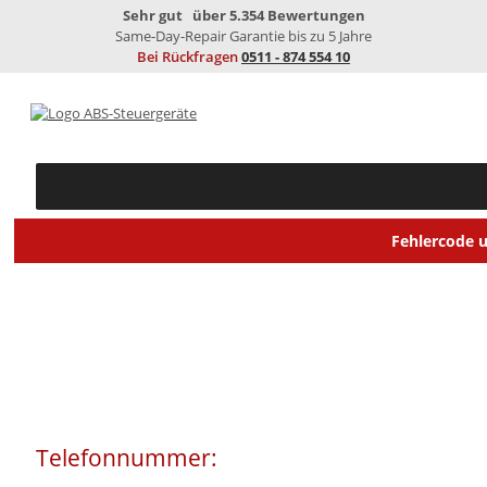
Sehr gut
über 5.354 Bewertungen
Same-Day-Repair
Garantie bis zu 5 Jahre
Bei Rückfragen
0511 - 874 554 10
Fehlercode 
SEIT ÜBER 20 JAHREN
Telefonnummer:
0511 - 874 554 10