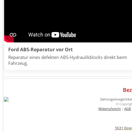
Ford ABS-Reparatur vor Ort
Reparatur eines defekten ABS-Hydraulikblocks direkt beim
Fahrzeug.
Bez
© Copyrig
Widerrufsrecht
|
AGB
5631
Bewe