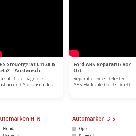
BS-Steuergerät 01130 &
Ford ABS-Reparatur vor
6352 – Austausch
Ort
berblick zu Diagnose,
Reparatur eines defekten
usbau und Austausch des
ABS-Hydraulikblocks direkt
TE MK61 Steuergeräts.
beim Fahrzeug.
utomarken H-N
Automarken O-S
Honda
Opel
Hyundai
Peugeot