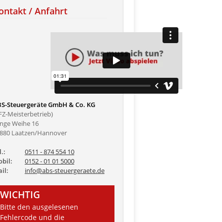
ontakt / Anfahrt
S-Steuergeräte GmbH & Co. KG
FZ-Meisterbetrieb)
nge Weihe 16
880 Laatzen/Hannover
l.:
0511 - 874 554 10
bil:
0152 - 01 01 5000
il:
info@abs-steuergeraete.de
WICHTIG
Bitte den ausgelesenen
Fehlercode und die