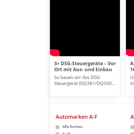
3× DSG-Steuergeräte – Vor
A
Ort mit Aus- und Einbau
1
So bauen wir das DSG-
Ü
Steuergerät (DQ381/DQ500)
A
fachgerecht bei mehreren
A
Fahrzeugen aus und wieder
ein.
Automarken A-F
A
Alfa Romeo
Audi