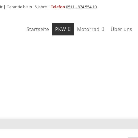
ir |
Garantie bis zu 5 Jahre |
Telefon
0511 - 874 554 10
Startseite
PKW
Motorrad
Über uns
REN
74 554 10