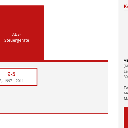
K
ABS-
Steuergeräte
AB
(K
La
9-5
30
Bj. 1997 – 2011
Te
Mo
Ma