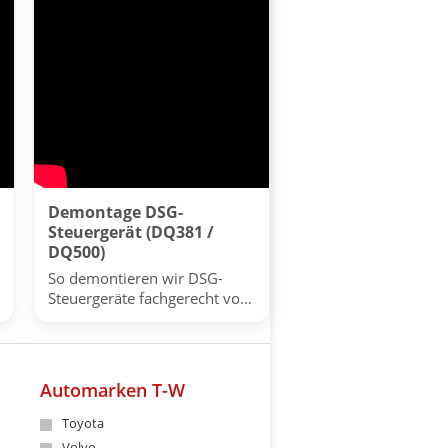
Demontage DSG-
Steuergerät (DQ381 /
DQ500)
So demontieren wir DSG-
Steuergeräte fachgerecht vor
der Reparatur.
Automarken T-W
Toyota
Volvo