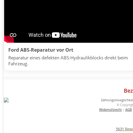
Ford ABS-Reparatur vor Ort
Reparatur eines defekten ABS-Hydraulikblocks direkt beim
Fahrzeug.
Bez
© Copyrig
Widerrufsrecht
|
AGB
5631
Bewe