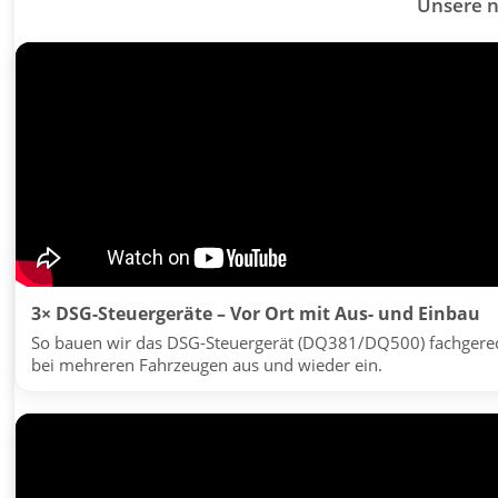
Unsere 
3× DSG-Steuergeräte – Vor Ort mit Aus- und Einbau
So bauen wir das DSG-Steuergerät (DQ381/DQ500) fachgere
bei mehreren Fahrzeugen aus und wieder ein.