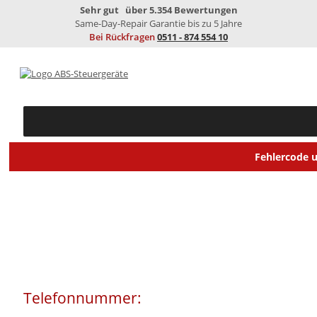
Sehr gut
über 5.354 Bewertungen
Same-Day-Repair
Garantie bis zu 5 Jahre
Bei Rückfragen
0511 - 874 554 10
Fehlercode 
SEIT ÜBER 20 JAHREN
Telefonnummer:
0511 - 874 554 10