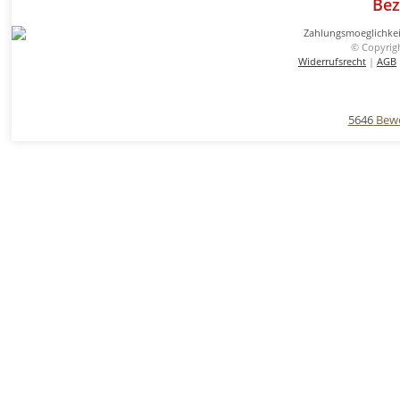
Bez
© Copyrig
Widerrufsrecht
|
AGB
5646
Bewe