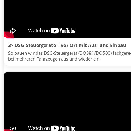
3× DSG-Steuergeräte – Vor Ort mit Aus- und Einbau
So bauen wir das DSG-Steuergerät (DQ381/DQ500) fachgere
bei mehreren Fahrzeugen aus und wieder ein.