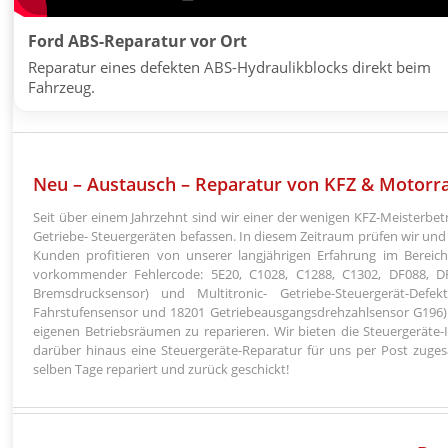
Ford ABS-Reparatur vor Ort
Reparatur eines defekten ABS-Hydraulikblocks direkt beim
Fahrzeug.
Neu – Austausch – Reparatur von KFZ & Motorr
Seit über einem Jahrzehnt sind wir einer der wenigen KFZ-Meisterbet
Getriebe- Steuergeräten befassen. In diesem Zeitraum prüfen wir und
Kunden profitieren von unserer langjährigen Erfahrung im Bereich
vorkommender Fehlercode: 5E20, C1028, C1288, C1302, DF088, D
Bremsdrucksensor) und Multitronic- Getriebe-Steuergerät-Def
Fahrstufensensor und 18201 Getriebeausgangsdrehzahlsensor G196) 
eigenen Betriebsräumen zu reparieren. Wir bieten die Steuergeräte-
darüber hinaus eine Steuergeräte-Reparatur für uns per Post zug
selben Tage repariert und zurück geschickt!