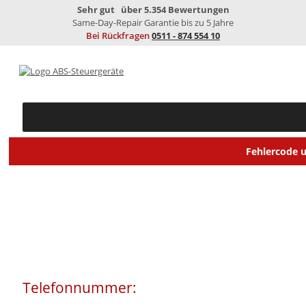
Sehr gut
über 5.354 Bewertungen
Same-Day-Repair
Garantie bis zu 5 Jahre
Bei Rückfragen
0511 - 874 554 10
Fehlercode 
SEIT ÜBER 20 JAHREN
Telefonnummer:
0511 - 874 554 10