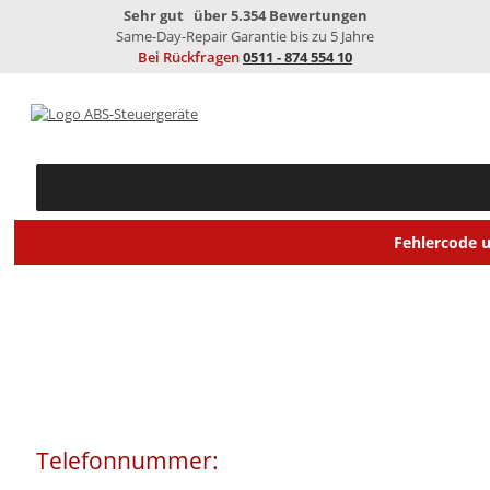
Sehr gut
über 5.354 Bewertungen
Same-Day-Repair
Garantie bis zu 5 Jahre
Bei Rückfragen
0511 - 874 554 10
Fehlercode 
SEIT ÜBER 20 JAHREN
Telefonnummer:
0511 - 874 554 10