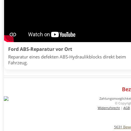
Ford ABS-Reparatur vor Ort
Reparatur eines defekten ABS-Hydraulikblocks direkt beim
Fahrzeug.
Bez
© Copyrig
Widerrufsrecht
|
AGB
5631
Bewe