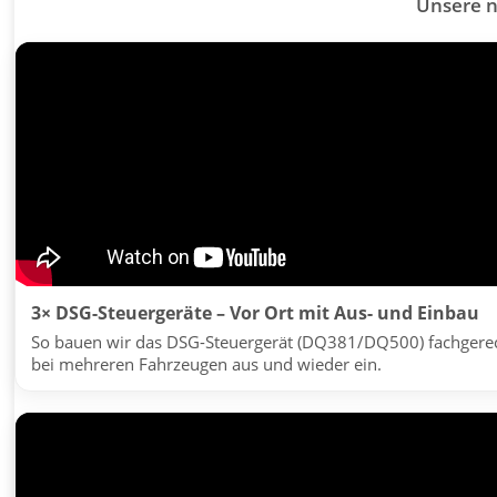
Unsere 
3× DSG-Steuergeräte – Vor Ort mit Aus- und Einbau
So bauen wir das DSG-Steuergerät (DQ381/DQ500) fachgere
bei mehreren Fahrzeugen aus und wieder ein.