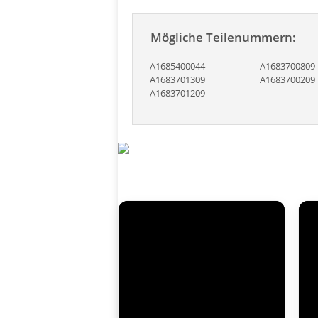
Mögliche Teilenummern:
A1685400044
A1683700809
A1683701309
A1683700209
A1683701209