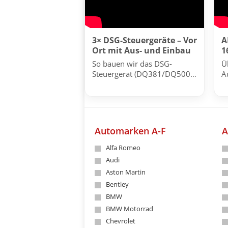
3× DSG-Steuergeräte – Vor
A
Ort mit Aus- und Einbau
1
So bauen wir das DSG-
Ü
Steuergerät (DQ381/DQ500)
A
fachgerecht bei mehreren
A
Fahrzeugen aus und wieder
ein.
Automarken A-F
A
Alfa Romeo
Audi
Aston Martin
Bentley
BMW
BMW Motorrad
Chevrolet