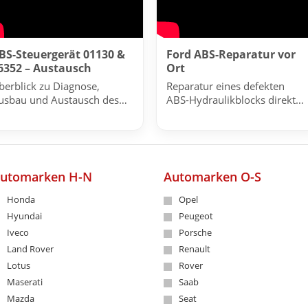
BS-Steuergerät 01130 &
Ford ABS-Reparatur vor
6352 – Austausch
Ort
berblick zu Diagnose,
Reparatur eines defekten
usbau und Austausch des
ABS-Hydraulikblocks direkt
TE MK61 Steuergeräts.
beim Fahrzeug.
utomarken H-N
Automarken O-S
Honda
Opel
Hyundai
Peugeot
Iveco
Porsche
Land Rover
Renault
Lotus
Rover
Maserati
Saab
Mazda
Seat