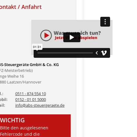
ontakt / Anfahrt
S-Steuergeräte GmbH & Co. KG
FZ-Meisterbetrieb)
nge Weihe 16
880 Laatzen/Hannover
l.:
0511 - 874 554 10
bil:
0152 - 01 01 5000
il:
info@abs-steuergeraete.de
WICHTIG
Bitte den ausgelesenen
Fehlercode und die