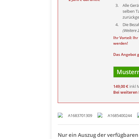
Alle Ger
selben T
zurückge
Die Beza
(Weitere 
Ihr Vorteil: I
werden!
Das Angebot g
Musterr
149,00 €
inkl 
Bei weiteren
Nur ein Auszug der verfügbare