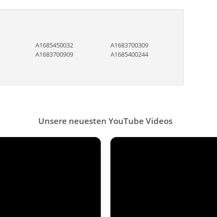
A1685450032
A1683700309
A1683700909
A1685400244
Unsere neuesten YouTube Videos