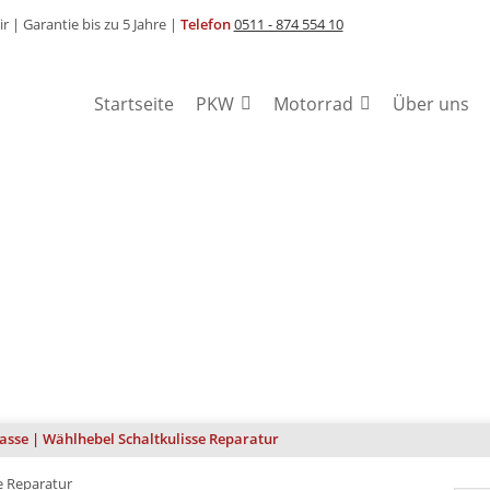
ir |
Garantie bis zu 5 Jahre |
Telefon
0511 - 874 554 10
Startseite
PKW
Motorrad
Über uns
REN
74 554 10
asse | Wählhebel Schaltkulisse Reparatur
e Reparatur