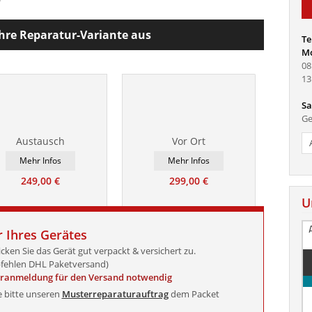
hre Reparatur-Variante aus
Te
Mo
08
13
Sa
Ge
Austausch
Vor Ort
Mehr Infos
Mehr Infos
249,00 €
299,00 €
U
 Ihres Gerätes
icken Sie das Gerät gut verpackt & versichert zu.
fehlen DHL Paketversand)
oranmeldung für den Versand notwendig
e bitte unseren
Musterreparaturauftrag
dem Packet