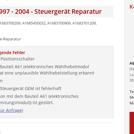
K
997 - 2004 - Steuergerät Reparatur
1683700209, A1685450032, A1683700909, A1683701209,
gende Fehler
Positionsschalter
AB
 Bauteil A61 (elektronisches Wählhebelmodul
(K
t eine unplausible Wählhebelstellung erkannt
La
30
on
teuergerät GEM ist fehlerhaft
Te
n mit dem Bauteil A61 (elektronisches
Mo
nungsmodul)) ist gestört.
Ma
zur Anfrage)
l