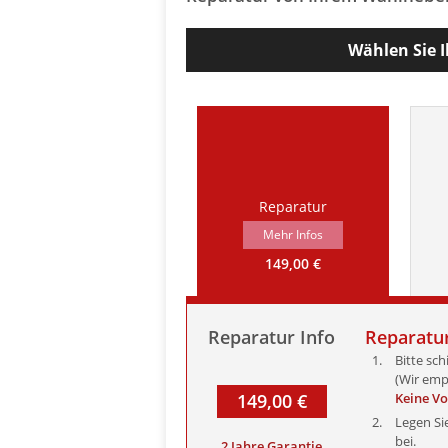
Wählen Sie I
Reparatur
Mehr Infos
149,00 €
Reparatur Info
Reparatur
Bitte sch
(Wir emp
149,00 €
Keine V
Legen Si
bei.
2 Jahre Garantie