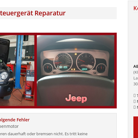
K
 Steuergerät Reparatur
AB
(K
La
30
T
M
M
lgende Fehler
penmotor
ren dauerhaft oder bremsen nicht. Es tritt keine