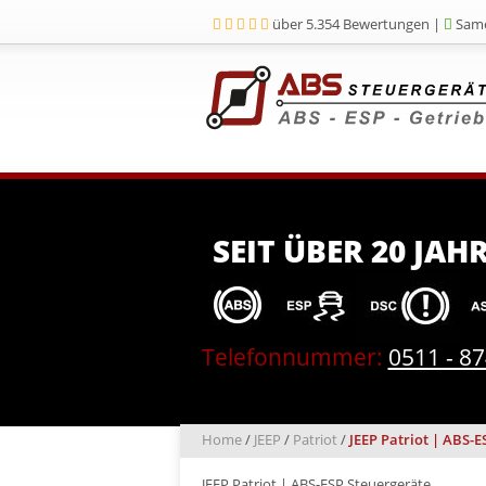
über 5.354 Bewertungen |
Same
SEIT ÜBER 20 JAH
Telefonnummer:
0511 - 8
Home
/
JEEP
/
Patriot
/
JEEP Patriot | ABS-E
JEEP Patriot | ABS-ESP Steuergeräte