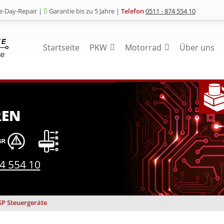
-Day-Repair |
Garantie bis zu 5 Jahre |
Telefon
0511 - 874 554 10
Startseite
PKW
Motorrad
Über uns
REN
74 554 10
SP Steuergeräte