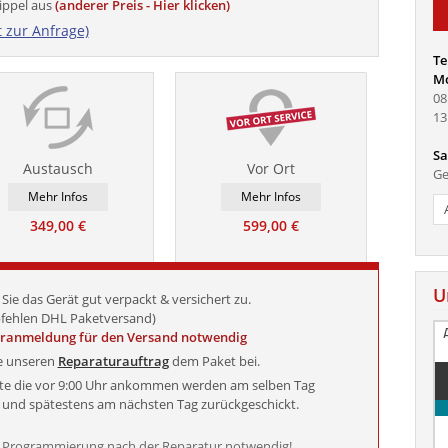
ippel aus
(anderer Preis - Hier klicken)
t zur Anfrage)
Te
Mo
08
13
Sa
Austausch
Vor Ort
Ge
Mehr Infos
Mehr Infos
349,00 €
599,00 €
U
Sie das Gerät gut verpackt & versichert zu.
fehlen DHL Paketversand)
oranmeldung für den Versand notwendig
e unseren
Reparaturauftrag
dem Paket bei.
äte die vor 9:00 Uhr ankommen werden am selben Tag
t und spätestens am nächsten Tag zurückgeschickt.
 Programmierung nach der Reparatur notwendig!