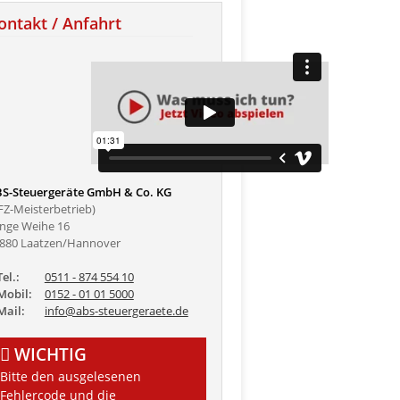
ontakt / Anfahrt
S-Steuergeräte GmbH & Co. KG
FZ-Meisterbetrieb)
nge Weihe 16
880 Laatzen/Hannover
el.:
0511 - 874 554 10
obil:
0152 - 01 01 5000
ail:
info@abs-steuergeraete.de
WICHTIG
Bitte den ausgelesenen
Fehlercode und die