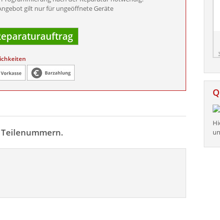
ngebot gilt nur für ungeöffnete Geräte
eparaturauftrag
ichkeiten
Q
Hi
n Teilenummern.
un