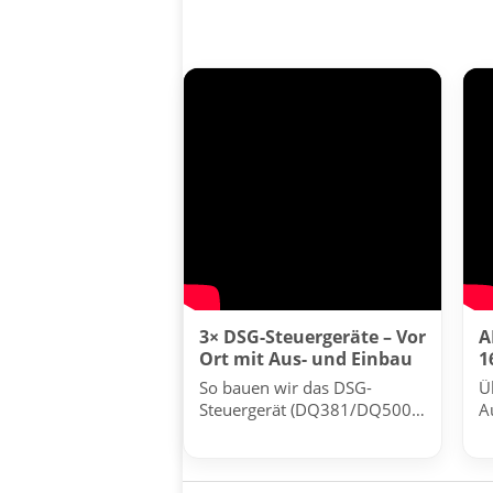
3× DSG-Steuergeräte – Vor
A
Ort mit Aus- und Einbau
1
So bauen wir das DSG-
Ü
Steuergerät (DQ381/DQ500)
A
fachgerecht bei mehreren
A
Fahrzeugen aus und wieder
ein.