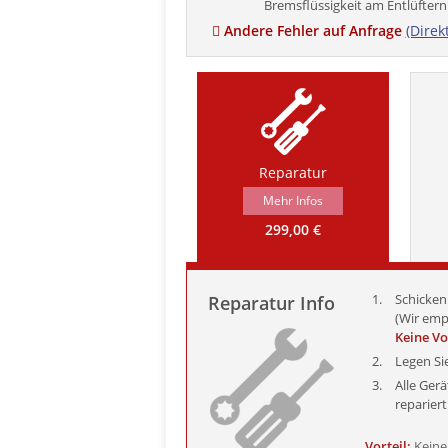
Bremsflüssigkeit am Entlüftern
Andere Fehler auf Anfrage
(Direk
Reparatur
Mehr Infos
299,00 €
Schicken 
Reparatur Info
(Wir emp
Keine V
Legen Si
Alle Ger
reparier
Vorteil:
Keine