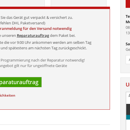
Te
Sie das Gerät gut verpackt & versichert zu.
Mo
fehlen DHL Paketversand)
08
oranmeldung für den Versand notwendig
13
e unseren
Reparaturauftrag
dem Paket bei.
äte die vor 9:00 Uhr ankommen werden am selben Tag
Sa
t und spätestens am nächsten Tag zurückgeschickt.
Ge
 Programmierung nach der Reparatur notwendig!
ngebot gilt nur für ungeöffnete Geräte
araturauftrag
U
ichkeiten