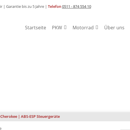
ir |
Garantie bis zu 5 Jahre |
Telefon
0511 - 874 554 10
Startseite
PKW
Motorrad
Über uns
REN
74 554 10
 Cherokee | ABS-ESP Steuergeräte
e