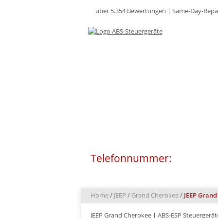
über 5.354 Bewertungen |
Same-Day-Repa
SEIT ÜBER 20 JAH
Telefonnummer:
0511 - 8
Home
/
JEEP
/
Grand Cherokee
/
JEEP Grand
JEEP Grand Cherokee | ABS-ESP Steuergerät