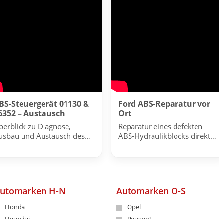
BS-Steuergerät 01130 &
Ford ABS-Reparatur vor
6352 – Austausch
Ort
berblick zu Diagnose,
Reparatur eines defekten
usbau und Austausch des
ABS-Hydraulikblocks direkt
TE MK61 Steuergeräts.
beim Fahrzeug.
utomarken H-N
Automarken O-S
Honda
Opel
Hyundai
Peugeot