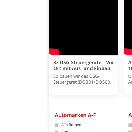
3× DSG-Steuergeräte – Vor
A
Ort mit Aus- und Einbau
1
So bauen wir das DSG-
Ü
Steuergerät (DQ381/DQ500)
A
fachgerecht bei mehreren
A
Fahrzeugen aus und wieder
ein.
Automarken A-F
A
Alfa Romeo
Audi