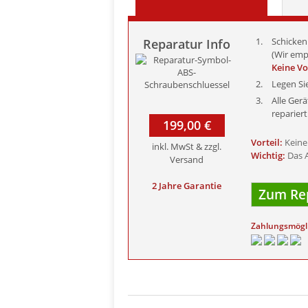
Schicken 
Reparatur Info
(Wir emp
Keine V
Legen Si
Alle Ger
reparier
199,00 €
Vorteil:
Keine
inkl. MwSt & zzgl.
Wichtig:
Das A
Versand
2 Jahre Garantie
Zum Rep
Zahlungsmögl