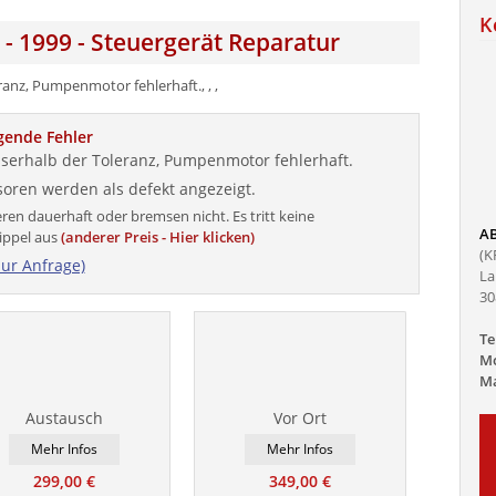
K
- 1999 - Steuergerät Reparatur
nz, Pumpenmotor fehlerhaft., , ,
gende Fehler
erhalb der Toleranz, Pumpenmotor fehlerhaft.
oren werden als defekt angezeigt.
ren dauerhaft oder bremsen nicht. Es tritt keine
AB
ippel aus
(anderer Preis - Hier klicken)
(K
zur Anfrage)
La
30
Te
Mo
Ma
Austausch
Vor Ort
Mehr Infos
Mehr Infos
299,00 €
349,00 €