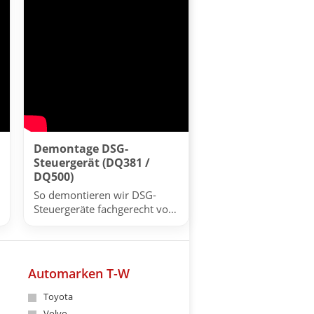
Demontage DSG-
Steuergerät (DQ381 /
DQ500)
So demontieren wir DSG-
Steuergeräte fachgerecht vor
der Reparatur.
Automarken T-W
Toyota
Volvo