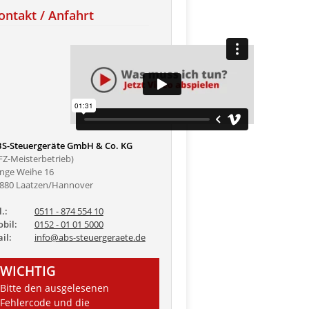
ontakt / Anfahrt
S-Steuergeräte GmbH & Co. KG
FZ-Meisterbetrieb)
nge Weihe 16
880 Laatzen/Hannover
l.:
0511 - 874 554 10
bil:
0152 - 01 01 5000
il:
info@abs-steuergeraete.de
WICHTIG
Bitte den ausgelesenen
Fehlercode und die